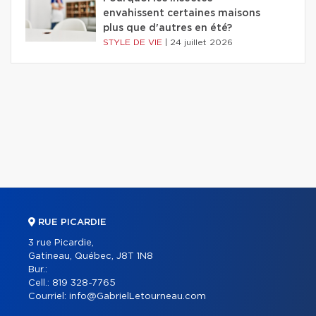
envahissent certaines maisons
plus que d'autres en été?
STYLE DE VIE
|
24 juillet 2026
RUE PICARDIE
3 rue Picardie,
Gatineau, Québec, J8T 1N8
Bur.:
Cell.:
819 328-7765
Courriel:
info@GabrielLetourneau.com